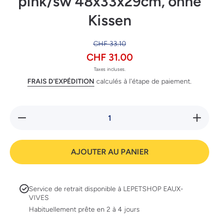
pink/sw 48x33x29cm, ohne
Kissen
CHF 33.10
CHF 31.00
Taxes incluses.
FRAIS D'EXPÉDITION
calculés à l'étape de paiement.
Réduire la
Augmente
quantité de
quantit
SP
SP
Transportboxe
Transpor
Atlas 10 EL
Atlas 1
AJOUTER AU PANIER
pink/sw
pink/
48x33x29cm,
48x33x2
ohne Kissen
ohne Ki
Service de retrait disponible à
LEPETSHOP EAUX-
VIVES
Habituellement prête en 2 à 4 jours